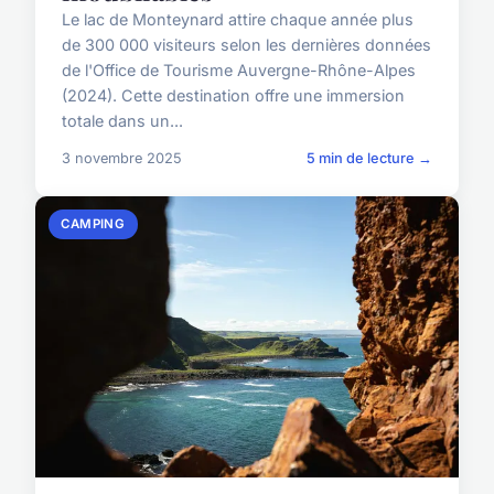
Le lac de Monteynard attire chaque année plus
de 300 000 visiteurs selon les dernières données
de l'Office de Tourisme Auvergne-Rhône-Alpes
(2024). Cette destination offre une immersion
totale dans un...
3 novembre 2025
5 min de lecture →
CAMPING